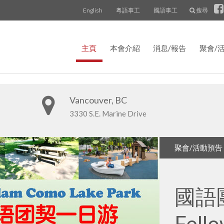
English
粵語事工
國語事工
搜尋
主頁
本會介紹
消息/報告
聚會/
Vancouver, BC
3330 S.E. Marine Drive
聚會/活動預告
聚會/活動預告
Recent 消息/
國語
利頓
國語團
Mand
Lytto
Fello