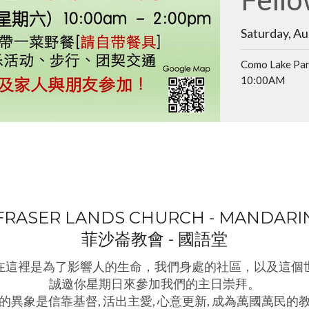
Fello
Upda
Saturday, Au
Friday, Augu
利頓事工 – 五
Como Lake Pa
一群來自三個會
10:00AM
菲沙崙教會
了利頓 事工
10:00AM
庭舉辦的五月節活
FRASER LANDS CHURCH - MANDARI
菲沙崙教會 - 國語堂
在這裡是為了影響人的生命，我們身處的社區，以及這個
誠邀你星期日來參加我們的主日崇拜。
的異象是信靠基督, 活出主愛, 心意更新, 成為萬國萬民的