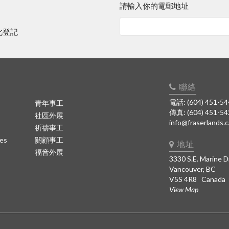
請輸入你的電郵地址
此登記
聯絡
電話: (604) 451-54
青年事工
傳真: (604) 451-5
社區外展
info@fraserlands.c
祈禱事工
es
關顧事工
地址
福音外展
3330 S.E. Marine D
Vancouver, BC
V5S 4R8 Canada
View Map