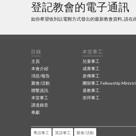
登記教會的電子通訊
如你希望收到以電郵方式發出的最新教會資料, 請在
目錄
本堂事工
主頁
兒童事工
本會介紹
成青事工
消息/報告
差傳事工
聚會/活動
團契事工 Fellowship Ministri
聯繫資訊
基教事工
本堂事工
崇拜事工
講道錄音
奉獻
粵語事工
英語事工
聚會/活動