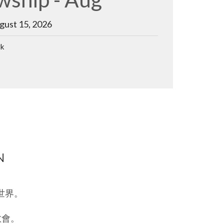
wship - Aug
te - June 2026
gust 15, 2026
st 21, 2026
月節及河流節 五月節之旅在 5 月 16 日 (星期六)，
rk
眾、橫跨三個世代的 23 位弟兄姊妹，同心參與
的服侍。這已是我們第五年為利頓原住民社區的家
動。...
N
世界。
教會。