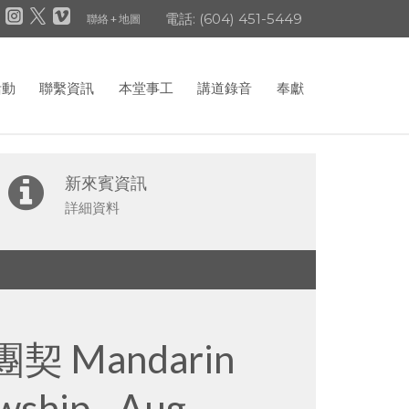
電話: (604) 451-5449
聯絡 + 地圖
活動
聯繫資訊
本堂事工
講道錄音
奉獻
新來賓資訊
詳細資料
報告
恩霖團契
事工最新消息
契 Mandarin
arin Senior
n Ministry
wship - Aug