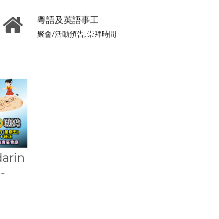
粵語及英語事工
聚會/活動預告, 崇拜時間
rin
-