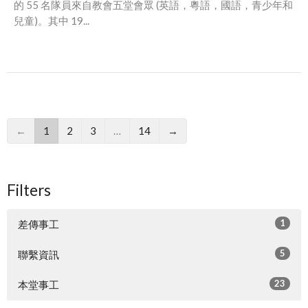
的 55 名隊員來自教會五堂會眾 (英語，粵語，國語，青少年和
兒童)。其中 19...
←
1
2
3
…
14
→
Filters
1
差傳事工
5
聯繫資訊
23
本堂事工