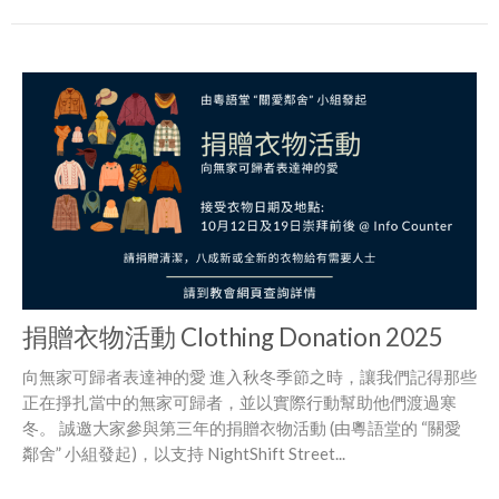
捐贈衣物活動 Clothing Donation 2025
向無家可歸者表達神的愛 進入秋冬季節之時，讓我們記得那些
正在掙扎當中的無家可歸者，並以實際行動幫助他們渡過寒
冬。 誠邀大家參與第三年的捐贈衣物活動 (由粵語堂的 “關愛
鄰舍” 小組發起)，以支持 NightShift Street...