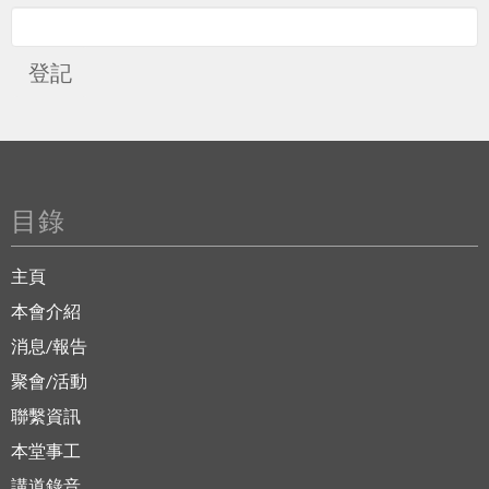
登記
目錄
主頁
本會介紹
消息/報告
聚會/活動
聯繫資訊
本堂事工
講道錄音