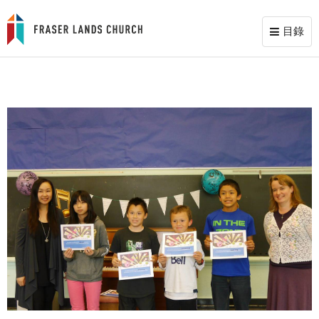
目錄
Toggl
naviga