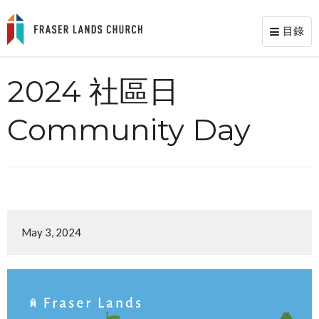
目錄
Toggl
naviga
2024 社區日
Community Day
May 3, 2024