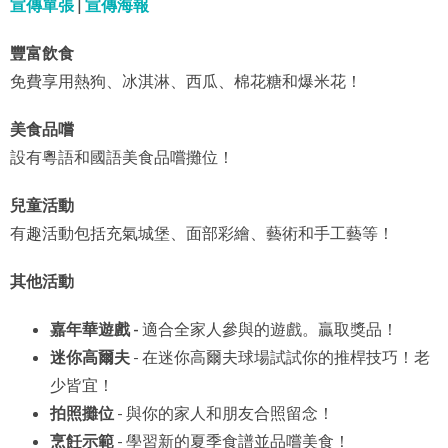
宣傳單張
|
宣傳海報
豐富飲食
免費享用熱狗、冰淇淋、西瓜、棉花糖和爆米花！
美食品嚐
設有粵語和國語美食品嚐攤位！
兒童活動
有趣活動包括充氣城堡、面部彩繪、藝術和手工藝等！
其他活動
嘉年華遊戲 -
適合全家人參與的遊戲。贏取獎品！
迷你高爾夫
- 在迷你高爾夫球場試試你的推桿技巧！老
少皆宜！
拍照攤位
- 與你的家人和朋友合照留念！
烹飪示範
- 學習新的夏季食譜並品嚐美食！