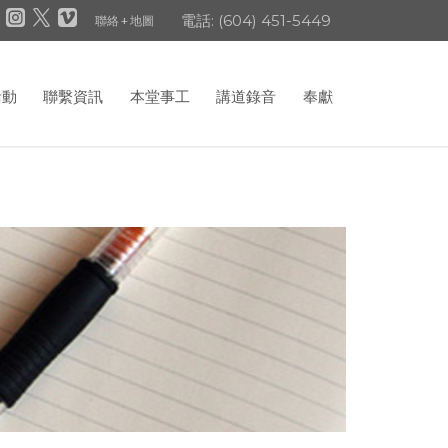
電話: (604) 451-5449
聯絡 + 地圖
活動
聯繫資訊
本堂事工
講道錄音
奉獻