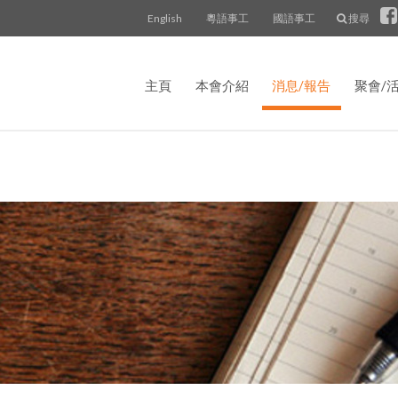
English
粵語事工
國語事工
搜尋
主頁
本會介紹
消息/報告
聚會/