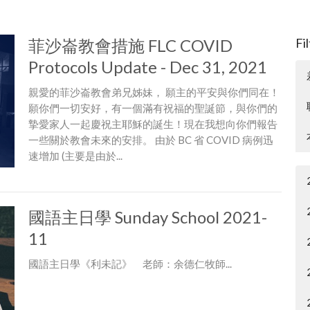
菲沙崙教會措施 FLC COVID
Fi
Protocols Update - Dec 31, 2021
親愛的菲沙崙教會弟兄姊妹， 願主的平安與你們同在！
願你們一切安好，有一個滿有祝福的聖誕節，與你們的
摯愛家人一起慶祝主耶穌的誕生！現在我想向你們報告
一些關於教會未來的安排。 由於 BC 省 COVID 病例迅
速增加 (主要是由於...
國語主日學 Sunday School 2021-
11
國語主日學《利未記》 老師：余德仁牧師...