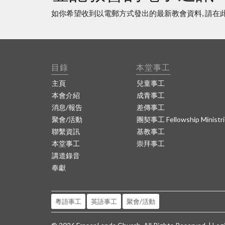
如你希望收到以電郵方式發出的最新教會資料, 請在
目錄
本堂事工
主頁
兒童事工
本會介紹
成青事工
消息/報告
差傳事工
聚會/活動
團契事工 Fellowship Ministri
聯繫資訊
基教事工
本堂事工
崇拜事工
講道錄音
奉獻
粵語事工
英語事工
聚會/活動