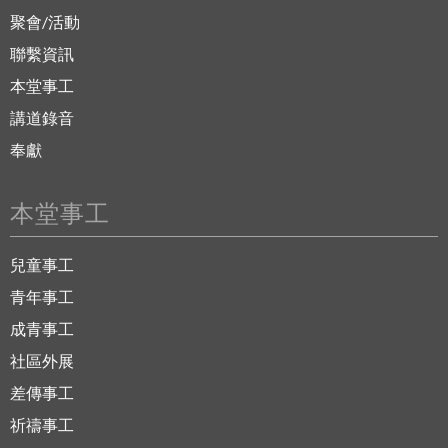
聚會/活動
聯繫資訊
本堂事工
講道錄音
奉獻
本堂事工
兒童事工
青年事工
成青事工
社區外展
差傳事工
祈禱事工