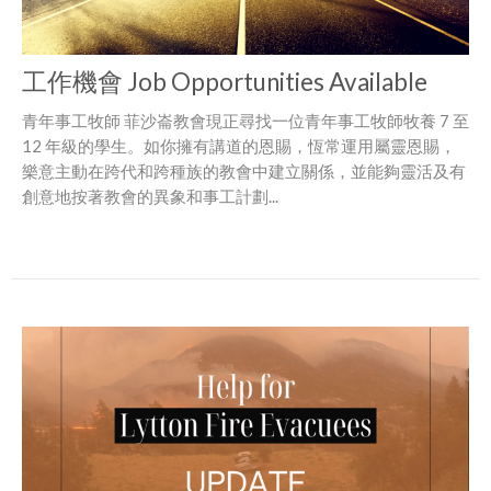
工作機會 Job Opportunities Available
青年事工牧師 菲沙崙教會現正尋找一位青年事工牧師牧養 7 至
12 年級的學生。如你擁有講道的恩賜，恆常運用屬靈恩賜，
樂意主動在跨代和跨種族的教會中建立關係，並能夠靈活及有
創意地按著教會的異象和事工計劃...