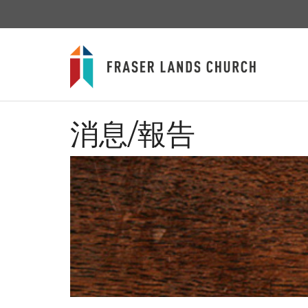
消息/報告